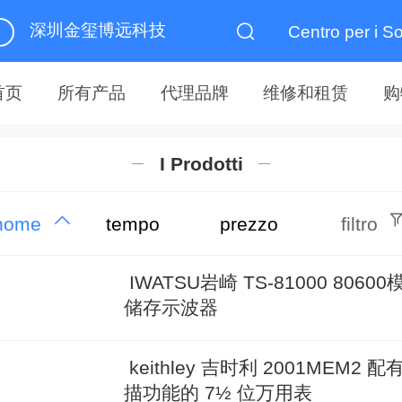
深圳金玺博远科技
Centro per i So
首页
所有产品
代理品牌
维修和租赁
购
I Prodotti
nome
tempo
prezzo
filtro
IWATSU岩崎 TS-81000 80600
储存示波器
keithley 吉时利 2001MEM2 配
描功能的 7½ 位万用表